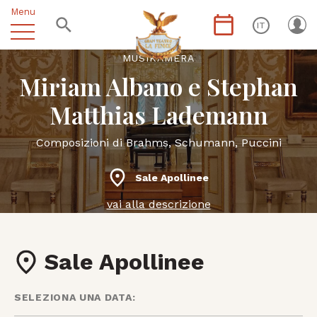
Menu
IT
MUSIKÀMERA
Miriam Albano e Stephan
Matthias Lademann
Composizioni di Brahms, Schumann, Puccini
Sale Apollinee
vai alla descrizione
Sale Apollinee
SELEZIONA UNA DATA: