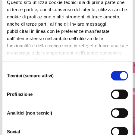
Questo sito utilizza cookie tecnici sia di prima parte che
I prossimi eventi
di terze parti e, con il consenso dell’utente, utilizza anche
cookie di profilazione o altri strumenti di tracciamento,
Gli appuntamenti della settimana
anche di terze parti, al fine di: inviare messaggi
pubblicitari in linea con le preferenze manifestate
dall’utente stesso nell’ambito dell’utilizzo delle
IL CALENDARIO COMPLETO
funzionalità e della navigazione in rete; effettuare analisi e
monitoraggio dei comportamenti dell’utente; consentire
all’utente di effettuare comunicazioni e interazioni
attraverso i social. Cliccando sul tasto “ACCETTA
Selezione
TUTTI”, l’utente acconsente all’uso di tutti i cookie non
Tecnici (sempre attivi)
del
tecnici, inclusi quindi quelli di profilazione, analitici e
consenso
social. Il consenso è facoltativo e può essere revocato in
Profilazione
qualsiasi momento. Se l’utente desidera modificare le
proprie preferenze può cliccare sul tasto In basso a
sinistra dello schermo. Per sapere di più sui cookie che
Analitici (non tecnici)
usiamo può accedere alla
COOKIE POLICY
da dove è
possibile modificare o revocare il consenso. Chiudendo
Social
questo banner - cliccando sulla X in alto a destra -