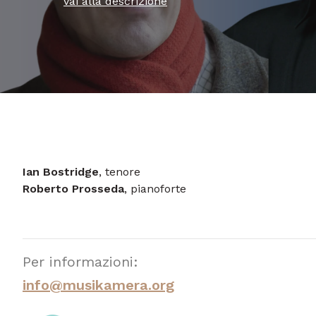
vai alla descrizione
Ian Bostridge
, tenore
Roberto Prosseda
, pianoforte
Per informazioni:
info@musikamera.org