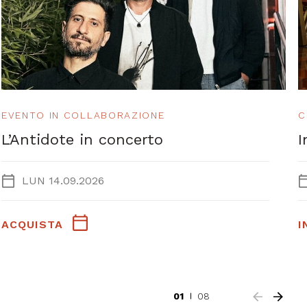
EVENTO IN COLLABORAZIONE
C
L’Antidote in concerto
I
LUN 14.09.2026
ACQUISTA
I
01
08