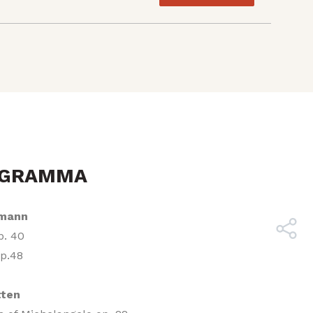
OGRAMMA
umann
p. 40
op.48
tten