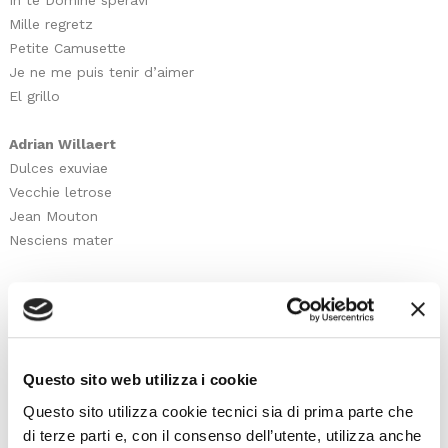
In te Domine speravi
Mille regretz
Petite Camusette
Je ne me puis tenir d’aimer
El grillo
Adrian Willaert
Dulces exuviae
Vecchie letrose
Jean Mouton
Nesciens mater
I prossimi eventi
Questo sito web utilizza i cookie
Questo sito utilizza cookie tecnici sia di prima parte che
Gli appuntamenti della settimana
di terze parti e, con il consenso dell’utente, utilizza anche