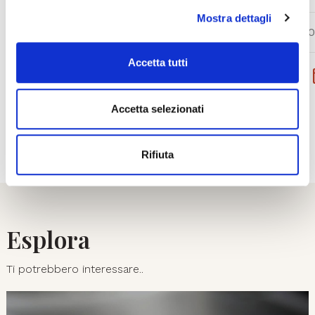
default (solo cookie tecnici attivi).
Mostra dettagli
SAB 05.0
DA
MER 26.08.2026
A
MAR 01.09.2026
Accetta tutti
PRENOTA
ACQUISTA
Accetta selezionati
01
08
Rifiuta
Esplora
Ti potrebbero interessare..