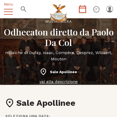
Menu
IT
MUSIKÀMERA
Odhecaton diretto da Paolo
Da Col
musiche di Dufay, Isaac, Compère, Desprez, Willaert,
Mouton
Sale Apollinee
vai alla descrizione
Sale Apollinee
SELEZIONA UNA DATA: