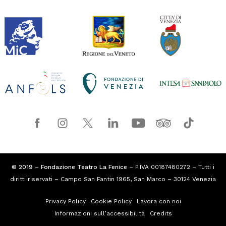
© 2019 – Fondazione Teatro La Fenice
– P.IVA 00187480272 – Tutti i
diritti riservati – Campo San Fantin 1965, San Marco – 30124 Venezia
Privacy Policy
Cookie Policy
Lavora con noi
Informazioni sull’accessibilità
Credits