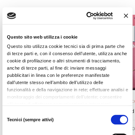
Questo sito web utilizza i cookie
Questo sito utilizza cookie tecnici sia di prima parte che
di terze parti e, con il consenso dell’utente, utilizza anche
cookie di profilazione o altri strumenti di tracciamento,
anche di terze parti, al fine di: inviare messaggi
pubblicitari in linea con le preferenze manifestate
dall’utente stesso nell’ambito dell’utilizzo delle
funzionalità e della navigazione in rete; effettuare analisi e
monitoraggio dei comportamenti dell’utente; consentire
OPERA 2025/ 26
EVENTO IN 
all’utente di effettuare comunicazioni e interazioni
L’elisir d’amore
La La Land
attraverso i social. Cliccando sul tasto “ACCETTA
Selezione
TUTTI”, l’utente acconsente all’uso di tutti i cookie non
Tecnici (sempre attivi)
del
tecnici, inclusi quindi quelli di profilazione, analitici e
consenso
SAB 05.0
social. Il consenso è facoltativo e può essere revocato in
DA
MER 26.08.2026
A
MAR 01.09.2026