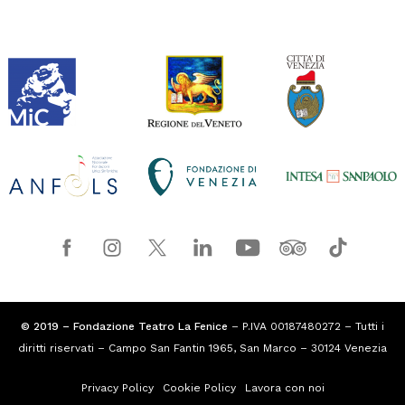
© 2019 – Fondazione Teatro La Fenice
– P.IVA 00187480272 – Tutti i
diritti riservati – Campo San Fantin 1965, San Marco – 30124 Venezia
Privacy Policy
Cookie Policy
Lavora con noi