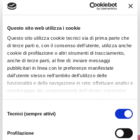
Sinfonia n. 26 in do minore G519
SCARICA LOCANDINA
Questo sito web utilizza i cookie
SCARICA COMUNICATO STAMPA
Questo sito utilizza cookie tecnici sia di prima parte che
di terze parti e, con il consenso dell’utente, utilizza anche
cookie di profilazione o altri strumenti di tracciamento,
anche di terze parti, al fine di: inviare messaggi
pubblicitari in linea con le preferenze manifestate
I prossimi eventi
dall’utente stesso nell’ambito dell’utilizzo delle
funzionalità e della navigazione in rete; effettuare analisi e
monitoraggio dei comportamenti dell’utente; consentire
Gli appuntamenti della settimana
all’utente di effettuare comunicazioni e interazioni
attraverso i social. Cliccando sul tasto “ACCETTA
Selezione
IL CALENDARIO COMPLETO
TUTTI”, l’utente acconsente all’uso di tutti i cookie non
Tecnici (sempre attivi)
del
tecnici, inclusi quindi quelli di profilazione, analitici e
consenso
social. Il consenso è facoltativo e può essere revocato in
Profilazione
qualsiasi momento. Se l’utente desidera modificare le