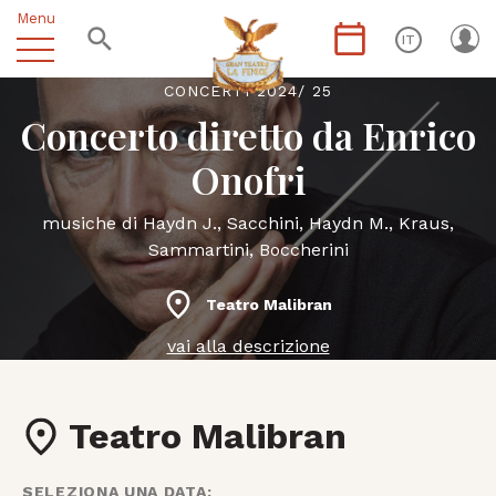
Menu
IT
CONCERTI 2024/ 25
Concerto diretto da Enrico
Onofri
musiche di Haydn J., Sacchini, Haydn M., Kraus,
Sammartini, Boccherini
Teatro Malibran
vai alla descrizione
Teatro Malibran
SELEZIONA UNA DATA: