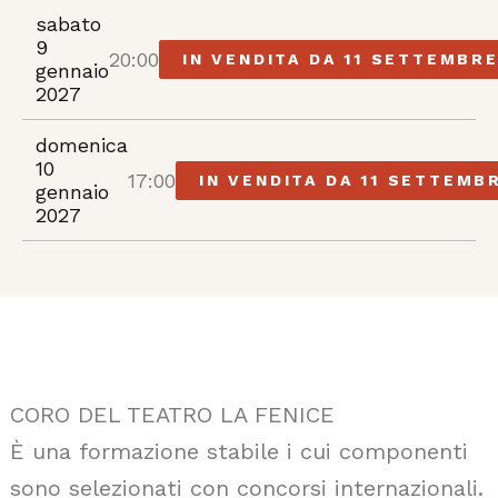
sabato
9
20:00
IN VENDITA DA 11 SETTEMBR
gennaio
2027
domenica
10
17:00
IN VENDITA DA 11 SETTEMB
gennaio
2027
CORO DEL TEATRO LA FENICE
È una formazione stabile i cui componenti
sono selezionati con concorsi internazionali.