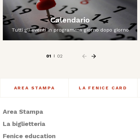
Calendario
Tutti gli eventi in programma giorno dopo giorno
01
02
AREA STAMPA
LA FENICE CARD
Area Stampa
La biglietteria
Fenice education