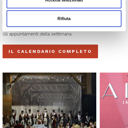
I prossimi eventi
Rifiuta
Gli appuntamenti della settimana
IL CALENDARIO COMPLETO