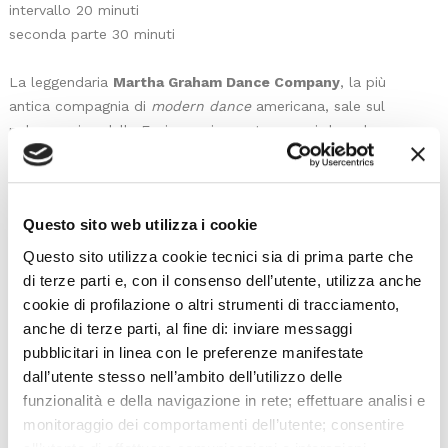
intervallo 20 minuti
seconda parte 30 minuti
La leggendaria
Martha Graham Dance Company
, la più
antica compagnia di
modern dance
americana, sale sul
palcoscenico della Fenice – cinquantuno anni dopo la
sua ultima apparizione in laguna – per celebrare il
centenario della sua fondazione. Apprezzati per la loro
tecnica e profondità espressiva eccezionali, i danzatori
Questo sito web utilizza i cookie
presentano tre creazioni di Graham, che sono
altrettanti pezzi di storia del balletto moderno,
Questo sito utilizza cookie tecnici sia di prima parte che
offrendo la rara opportunità di
entrare nel mondo
di terze parti e, con il consenso dell’utente, utilizza anche
visionario della grande coreografa, la cui eredità
cookie di profilazione o altri strumenti di tracciamento,
continua ad affascinare il pubblico di tutto il mondo.
anche di terze parti, al fine di: inviare messaggi
Diversion of Angels
(1948), su musica di Norman Dello
pubblicitari in linea con le preferenze manifestate
Joio, indaga – attraverso tre coppie di danzatori – tre
dall’utente stesso nell’ambito dell’utilizzo delle
diverse modalità dell’amore: quella romantica, quella
funzionalità e della navigazione in rete; effettuare analisi e
matura,
quella adolescenziale.
Lamentation
(1930),
monitoraggio dei comportamenti dell’utente; consentire
sulle cupe note di Zoltán Kodály, è un assolo