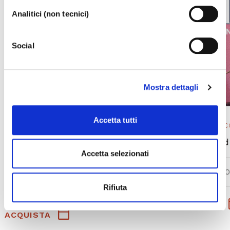
sinistra dello schermo. Per sapere di più sui cookie che
Analitici (non tecnici)
usiamo può accedere alla
COOKIE POLICY
da dove è
possibile modificare o revocare il consenso. Chiudendo
Social
questo banner - cliccando sulla X in alto a destra -
l’utente non presta il consenso all’uso dei cookie che
richiedono il consenso, mantenendo le impostazioni di
default (solo cookie tecnici attivi).
Mostra dettagli
Accetta tutti
OPERA 2025/ 26
EVENTO IN 
L’elisir d’amore
La La Land
Accetta selezionati
SAB 05.0
DA
MER 26.08.2026
A
MAR 01.09.2026
Rifiuta
PRENOTA
ACQUISTA