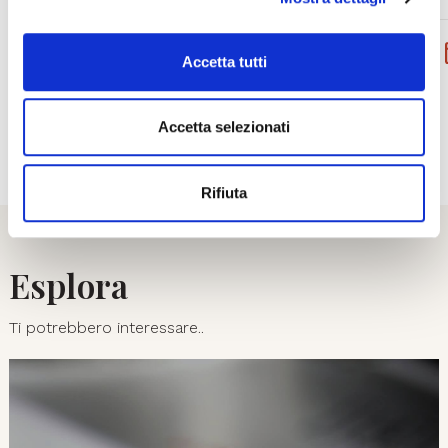
DA
MER 26.08.2026
A
MAR 01.09.2026
PRENOTA
Accetta tutti
ACQUISTA
Accetta selezionati
01
08
Rifiuta
Esplora
Ti potrebbero interessare..