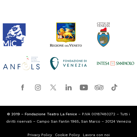
© 2019 – Fondazione Teatro La Fenice
– P.IVA 00187480272 – Tutti i
diritti riservati – Campo San Fantin 1965, San Marco – 30124 Venezia
Privacy Policy
Cookie Policy
Lavora con noi