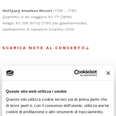
Wolfgang Amadeus Mozart
(1756 – 1791)
Quartetto in do maggiore KV 171 (285b)
Adagio KV 356 (617a) (1791) per glassharmonika,
adattamento di Salvatore Sciarrino (2010
SCARICA NOTE AL CONCERTO
I prossimi eventi
Questo sito web utilizza i cookie
Gli appuntamenti della settimana
Questo sito utilizza cookie tecnici sia di prima parte che
di terze parti e, con il consenso dell’utente, utilizza anche
cookie di profilazione o altri strumenti di tracciamento,
IL CALENDARIO COMPLETO