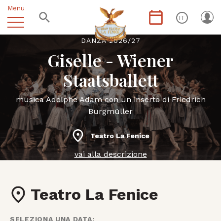
Menu
IT
DANZA 2026/27
Giselle - Wiener
Staatsballett
musica Adolphe Adam con un inserto di Friedrich
Burgmüller
Teatro La Fenice
vai alla descrizione
Teatro La Fenice
SELEZIONA UNA DATA: