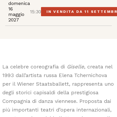
domenica
16
15:30
IN VENDITA DA 11 SETTEMB
maggio
2027
La celebre coreografia di
Giselle
, creata nel
1993 dall’artista russa Elena Tchernichova
per il Wiener Staatsballett, rappresenta uno
degli storici capisaldi della prestigiosa
Compagnia di danza viennese. Proposta dai
più importanti teatri d’opera internazionali,