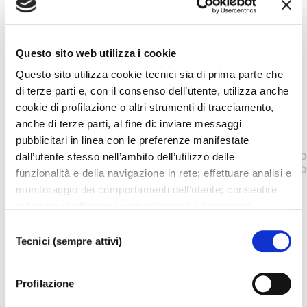
come
Peasant Pas de deux
(Passo a due dei
contadini), finalizzato a dare spazio a
ballerini co-protagonisti.
Questo sito web utilizza i cookie
Questo sito utilizza cookie tecnici sia di prima parte che
di terze parti e, con il consenso dell’utente, utilizza anche
LOCANDINA
cookie di profilazione o altri strumenti di tracciamento,
anche di terze parti, al fine di: inviare messaggi
pubblicitari in linea con le preferenze manifestate
musica Adolphe Adam con un inserto di Friedrich
dall’utente stesso nell’ambito dell’utilizzo delle
Burgmüller
funzionalità e della navigazione in rete; effettuare analisi e
monitoraggio dei comportamenti dell’utente; consentire
all’utente di effettuare comunicazioni e interazioni
Coreografia e regia
Elena Tchernichova
attraverso i social. Cliccando sul tasto “ACCETTA
Selezione
Wiener Staatsballett
TUTTI”, l’utente acconsente all’uso di tutti i cookie non
Tecnici (sempre attivi)
del
Direttrice della compagnia
Alessandra Ferri
tecnici, inclusi quindi quelli di profilazione, analitici e
consenso
social. Il consenso è facoltativo e può essere revocato in
Profilazione
qualsiasi momento. Se l’utente desidera modificare le
Direttore
Paul Connelly
proprie preferenze può cliccare sul tasto In basso a