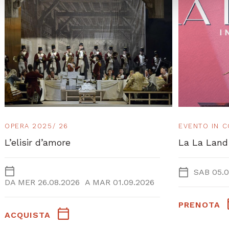
OPERA 2025/ 26
EVENTO IN 
L’elisir d’amore
La La Land
SAB 05.0
DA
MER 26.08.2026
A
MAR 01.09.2026
PRENOTA
ACQUISTA