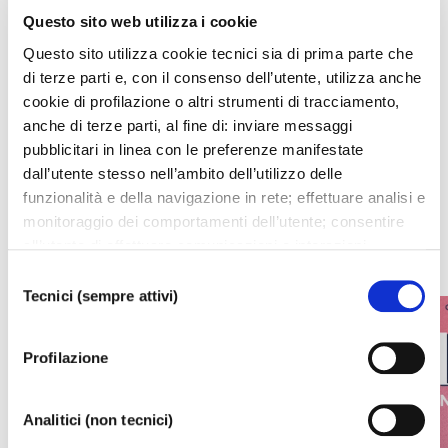
Questo sito web utilizza i cookie
Questo sito utilizza cookie tecnici sia di prima parte che
di terze parti e, con il consenso dell’utente, utilizza anche
cookie di profilazione o altri strumenti di tracciamento,
I prossimi eventi
anche di terze parti, al fine di: inviare messaggi
pubblicitari in linea con le preferenze manifestate
Gli appuntamenti della settimana
dall’utente stesso nell’ambito dell’utilizzo delle
funzionalità e della navigazione in rete; effettuare analisi e
IL CALENDARIO COMPLETO
monitoraggio dei comportamenti dell’utente; consentire
all’utente di effettuare comunicazioni e interazioni
attraverso i social. Cliccando sul tasto “ACCETTA
Selezione
TUTTI”, l’utente acconsente all’uso di tutti i cookie non
Tecnici (sempre attivi)
del
tecnici, inclusi quindi quelli di profilazione, analitici e
consenso
social. Il consenso è facoltativo e può essere revocato in
Profilazione
qualsiasi momento. Se l’utente desidera modificare le
proprie preferenze può cliccare sul tasto In basso a
sinistra dello schermo. Per sapere di più sui cookie che
Analitici (non tecnici)
usiamo può accedere alla
COOKIE POLICY
da dove è