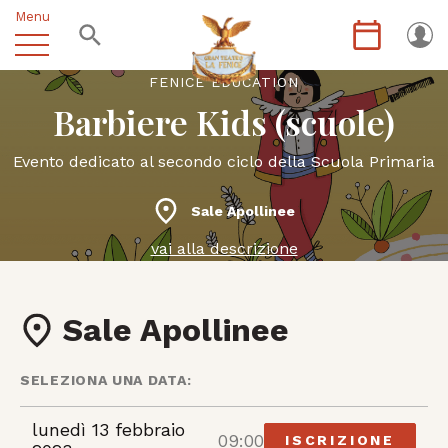
Menu
FENICE EDUCATION
Barbiere Kids (scuole)
Evento dedicato al secondo ciclo della Scuola Primaria
Sale Apollinee
vai alla descrizione
Sale Apollinee
SELEZIONA UNA DATA:
lunedì 13 febbraio
09:00
ISCRIZIONE