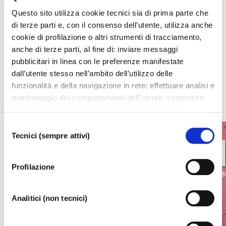
Questo sito utilizza cookie tecnici sia di prima parte che
I prossimi eventi
di terze parti e, con il consenso dell’utente, utilizza anche
cookie di profilazione o altri strumenti di tracciamento,
anche di terze parti, al fine di: inviare messaggi
Gli appuntamenti della settimana
pubblicitari in linea con le preferenze manifestate
dall’utente stesso nell’ambito dell’utilizzo delle
IL CALENDARIO COMPLETO
funzionalità e della navigazione in rete; effettuare analisi e
monitoraggio dei comportamenti dell’utente; consentire
all’utente di effettuare comunicazioni e interazioni
attraverso i social. Cliccando sul tasto “ACCETTA
Selezione
TUTTI”, l’utente acconsente all’uso di tutti i cookie non
Tecnici (sempre attivi)
del
tecnici, inclusi quindi quelli di profilazione, analitici e
consenso
social. Il consenso è facoltativo e può essere revocato in
Profilazione
qualsiasi momento. Se l’utente desidera modificare le
proprie preferenze può cliccare sul tasto In basso a
sinistra dello schermo. Per sapere di più sui cookie che
Analitici (non tecnici)
usiamo può accedere alla
COOKIE POLICY
da dove è
possibile modificare o revocare il consenso. Chiudendo