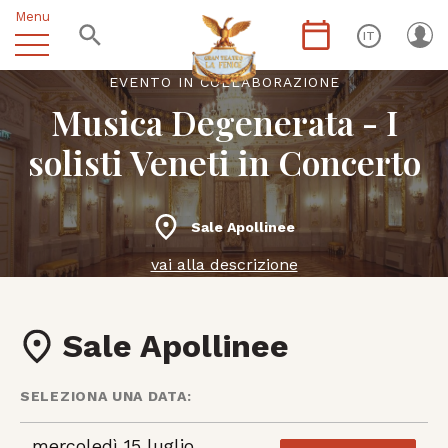
Menu
IT
EVENTO IN COLLABORAZIONE
Musica Degenerata - I
solisti Veneti in Concerto
Sale Apollinee
vai alla descrizione
Sale Apollinee
SELEZIONA UNA DATA:
mercoledì 15 luglio