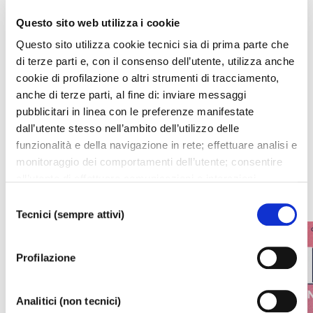
Questo sito web utilizza i cookie
Questo sito utilizza cookie tecnici sia di prima parte che
di terze parti e, con il consenso dell’utente, utilizza anche
cookie di profilazione o altri strumenti di tracciamento,
I prossimi eventi
anche di terze parti, al fine di: inviare messaggi
pubblicitari in linea con le preferenze manifestate
Gli appuntamenti della settimana
dall’utente stesso nell’ambito dell’utilizzo delle
funzionalità e della navigazione in rete; effettuare analisi e
monitoraggio dei comportamenti dell’utente; consentire
IL CALENDARIO COMPLETO
all’utente di effettuare comunicazioni e interazioni
attraverso i social. Cliccando sul tasto “ACCETTA
Selezione
TUTTI”, l’utente acconsente all’uso di tutti i cookie non
Tecnici (sempre attivi)
del
tecnici, inclusi quindi quelli di profilazione, analitici e
consenso
social. Il consenso è facoltativo e può essere revocato in
Profilazione
qualsiasi momento. Se l’utente desidera modificare le
proprie preferenze può cliccare sul tasto In basso a
sinistra dello schermo. Per sapere di più sui cookie che
Analitici (non tecnici)
usiamo può accedere alla
COOKIE POLICY
da dove è