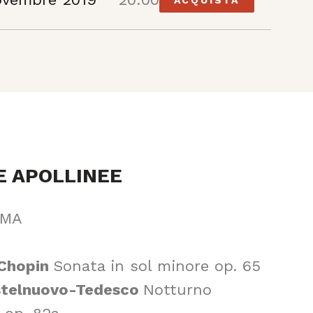
E APOLLINEE
MMA
 Chopin
Sonata in sol minore op. 65
stelnuovo-Tedesco
Notturno