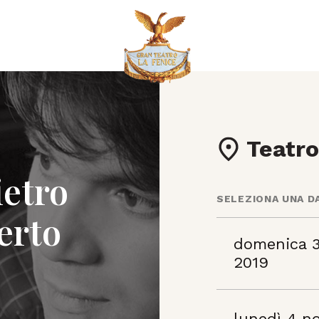
Teatro
ietro
SELEZIONA UNA D
erto
domenica 
2019
lunedì 4 n