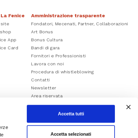
 La Fenice
Amministrazione trasparente
isite
Fondatori, Mecenati, Partner, Collaborazioni
kshop
Art Bonus
ice App
Bonus Cultura
ice Card
Bandi di gara
Fornitori e Professionisti
Lavora con noi
Procedura di whistleblowing
Contatti
Newsletter
Area riservata
Accetta tutti
erze
Accetta selezionati
te