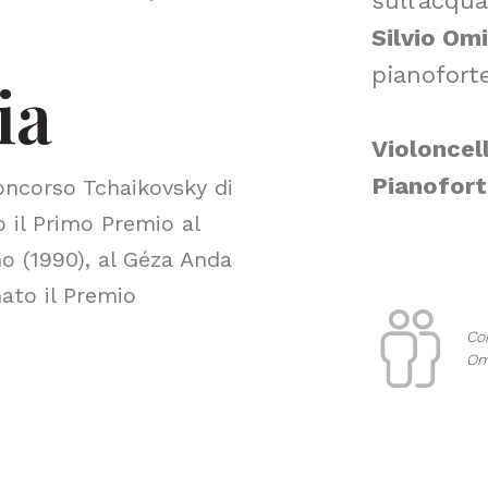
sull’acqua
Silvio Om
pianofort
ia
Violoncel
Pianofor
Concorso Tchaikovsky di
 il Primo Premio al
no (1990), al Géza Anda
nato il Premio
Con
Om