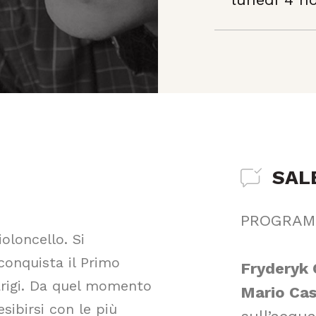
SAL
PROGRA
ioloncello. Si
conquista il Primo
Fryderyk
rigi. Da quel momento
Mario Ca
esibirsi con le più