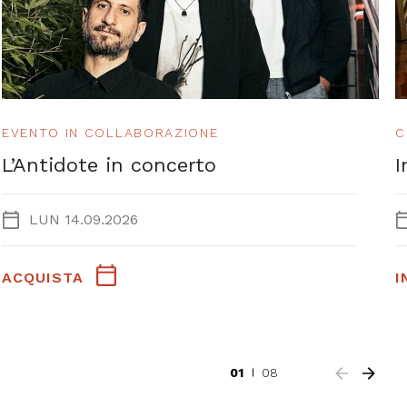
EVENTO IN COLLABORAZIONE
C
L’Antidote in concerto
I
LUN 14.09.2026
ACQUISTA
I
01
08