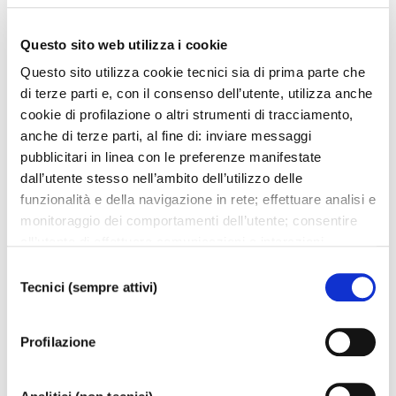
Giuseppe Verdi
Questo sito web utilizza i cookie
Aida
: marcia trionfale e danze atto II
Questo sito utilizza cookie tecnici sia di prima parte che
Giacomo Puccini
di terze parti e, con il consenso dell’utente, utilizza anche
La bohème
: «Mi chiamano Mimì»
cookie di profilazione o altri strumenti di tracciamento,
anche di terze parti, al fine di: inviare messaggi
Maurice Ravel
pubblicitari in linea con le preferenze manifestate
Bolero
dall’utente stesso nell’ambito dell’utilizzo delle
funzionalità e della navigazione in rete; effettuare analisi e
Richard Wagner
monitoraggio dei comportamenti dell’utente; consentire
Die Walküre
: Walkürenritt (La cavalcata delle valchirie)
all’utente di effettuare comunicazioni e interazioni
attraverso i social. Cliccando sul tasto “ACCETTA
Selezione
Giacomo Puccini
TUTTI”, l’utente acconsente all’uso di tutti i cookie non
Tecnici (sempre attivi)
del
Turandot
: «Tu che di gel sei cinta»
tecnici, inclusi quindi quelli di profilazione, analitici e
consenso
«Nessun dorma»
social. Il consenso è facoltativo e può essere revocato in
Profilazione
«Dieci mila anni al nostro imperatore!… Padre augusto»
qualsiasi momento. Se l’utente desidera modificare le
proprie preferenze può cliccare sul tasto In basso a
sinistra dello schermo. Per sapere di più sui cookie che