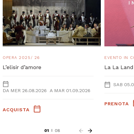
OPERA 2025/ 26
EVENTO IN 
L’elisir d’amore
La La Land
SAB 05.0
DA
MER 26.08.2026
A
MAR 01.09.2026
PRENOTA
ACQUISTA
01
08