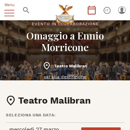
Menu
IT
EVENTO IN COLLABORAZIONE
Omaggio a Ennio
Morricone
Teatro Malibran
vai alla descrizione
Teatro Malibran
SELEZIONA UNA DATA:
mercoledì 27 marzo