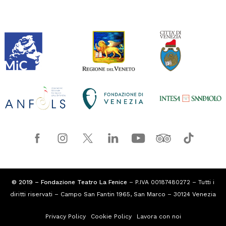
© 2019 – Fondazione Teatro La Fenice
– P.IVA 00187480272 – Tutti i
diritti riservati – Campo San Fantin 1965, San Marco – 30124 Venezia
Privacy Policy
Cookie Policy
Lavora con noi