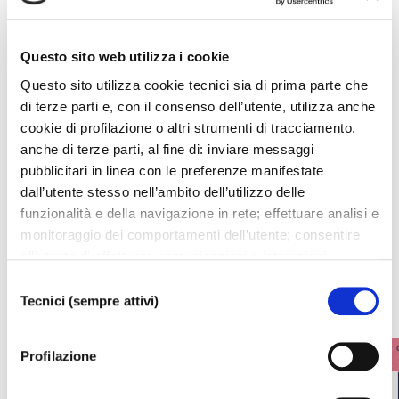
Dmitri Shostakovich
⎮
Trio n. 2 in mi minore op. 67
Questo sito web utilizza i cookie
Questo sito utilizza cookie tecnici sia di prima parte che
di terze parti e, con il consenso dell’utente, utilizza anche
cookie di profilazione o altri strumenti di tracciamento,
anche di terze parti, al fine di: inviare messaggi
I prossimi eventi
pubblicitari in linea con le preferenze manifestate
dall’utente stesso nell’ambito dell’utilizzo delle
funzionalità e della navigazione in rete; effettuare analisi e
Gli appuntamenti della settimana
monitoraggio dei comportamenti dell’utente; consentire
all’utente di effettuare comunicazioni e interazioni
IL CALENDARIO COMPLETO
attraverso i social. Cliccando sul tasto “ACCETTA
Selezione
TUTTI”, l’utente acconsente all’uso di tutti i cookie non
Tecnici (sempre attivi)
del
tecnici, inclusi quindi quelli di profilazione, analitici e
consenso
social. Il consenso è facoltativo e può essere revocato in
Profilazione
qualsiasi momento. Se l’utente desidera modificare le
proprie preferenze può cliccare sul tasto In basso a