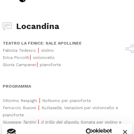
Locandina
TEATRO LA FENICE: SALE APOLLINEE
Fabiola Tedesco
⎮
violino
Erica Piccotti
⎮
violoncello
Gloria Campaner
⎮
pianoforte
PROGRAMMA
Ottorino Respighi
⎮
Notturno per pianoforte
Ferruccio Busoni
⎮
Kultaselle
, Variazioni per violoncello e
pianoforte
Giuseppe
Tartini
⎮
Il trillo del diavolo
, Sonata per violino e
pianoforte