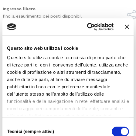
Ingresso libero
fino a esaurimento dei posti disponibili
Presenta
Franco Bolletta
responsabile artistico e organizzativo delle attività di
Questo sito web utilizza i cookie
danza della Fondazione Teatro La Fenice
Questo sito utilizza cookie tecnici sia di prima parte che
di terze parti e, con il consenso dell’utente, utilizza anche
cookie di profilazione o altri strumenti di tracciamento,
SCARICA COMUNICATO STAMPA
anche di terze parti, al fine di: inviare messaggi
pubblicitari in linea con le preferenze manifestate
dall’utente stesso nell’ambito dell’utilizzo delle
funzionalità e della navigazione in rete; effettuare analisi e
monitoraggio dei comportamenti dell’utente; consentire
I prossimi eventi
all’utente di effettuare comunicazioni e interazioni
attraverso i social. Cliccando sul tasto “ACCETTA
Selezione
TUTTI”, l’utente acconsente all’uso di tutti i cookie non
Tecnici (sempre attivi)
Gli appuntamenti della settimana
del