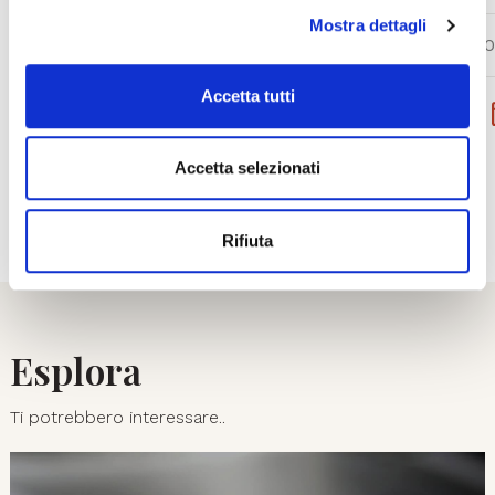
default (solo cookie tecnici attivi).
Mostra dettagli
SAB 05.0
DA
MER 26.08.2026
A
MAR 01.09.2026
Accetta tutti
PRENOTA
ACQUISTA
Accetta selezionati
01
08
Rifiuta
Esplora
Ti potrebbero interessare..