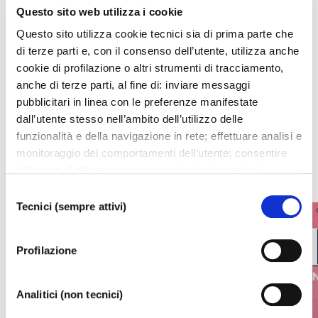
Questo sito web utilizza i cookie
Questo sito utilizza cookie tecnici sia di prima parte che
di terze parti e, con il consenso dell’utente, utilizza anche
I prossimi eventi
cookie di profilazione o altri strumenti di tracciamento,
anche di terze parti, al fine di: inviare messaggi
pubblicitari in linea con le preferenze manifestate
Gli appuntamenti della settimana
dall’utente stesso nell’ambito dell’utilizzo delle
funzionalità e della navigazione in rete; effettuare analisi e
IL CALENDARIO COMPLETO
monitoraggio dei comportamenti dell’utente; consentire
all’utente di effettuare comunicazioni e interazioni
attraverso i social. Cliccando sul tasto “ACCETTA
Selezione
TUTTI”, l’utente acconsente all’uso di tutti i cookie non
Tecnici (sempre attivi)
del
tecnici, inclusi quindi quelli di profilazione, analitici e
consenso
social. Il consenso è facoltativo e può essere revocato in
Profilazione
qualsiasi momento. Se l’utente desidera modificare le
proprie preferenze può cliccare sul tasto In basso a
sinistra dello schermo. Per sapere di più sui cookie che
Analitici (non tecnici)
usiamo può accedere alla
COOKIE POLICY
da dove è