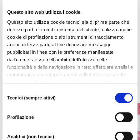
SCARICA COMUNICATO STAMPA
Questo sito web utilizza i cookie
Questo sito utilizza cookie tecnici sia di prima parte che
di terze parti e, con il consenso dell’utente, utilizza anche
cookie di profilazione o altri strumenti di tracciamento,
I prossimi eventi
anche di terze parti, al fine di: inviare messaggi
pubblicitari in linea con le preferenze manifestate
dall’utente stesso nell’ambito dell’utilizzo delle
Gli appuntamenti della settimana
funzionalità e della navigazione in rete; effettuare analisi e
monitoraggio dei comportamenti dell’utente; consentire
IL CALENDARIO COMPLETO
all’utente di effettuare comunicazioni e interazioni
attraverso i social. Cliccando sul tasto “ACCETTA
Selezione
TUTTI”, l’utente acconsente all’uso di tutti i cookie non
Tecnici (sempre attivi)
del
tecnici, inclusi quindi quelli di profilazione, analitici e
consenso
social. Il consenso è facoltativo e può essere revocato in
Profilazione
qualsiasi momento. Se l’utente desidera modificare le
proprie preferenze può cliccare sul tasto In basso a
sinistra dello schermo. Per sapere di più sui cookie che
Analitici (non tecnici)