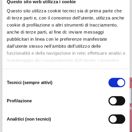
Questo sito web utilizza i cookie
Questo sito utilizza cookie tecnici sia di prima parte che
di terze parti e, con il consenso dell’utente, utilizza anche
I prossimi eventi
cookie di profilazione o altri strumenti di tracciamento,
anche di terze parti, al fine di: inviare messaggi
Gli appuntamenti della settimana
pubblicitari in linea con le preferenze manifestate
dall’utente stesso nell’ambito dell’utilizzo delle
funzionalità e della navigazione in rete; effettuare analisi e
IL CALENDARIO COMPLETO
monitoraggio dei comportamenti dell’utente; consentire
all’utente di effettuare comunicazioni e interazioni
attraverso i social. Cliccando sul tasto “ACCETTA
Selezione
TUTTI”, l’utente acconsente all’uso di tutti i cookie non
Tecnici (sempre attivi)
del
tecnici, inclusi quindi quelli di profilazione, analitici e
consenso
social. Il consenso è facoltativo e può essere revocato in
Profilazione
qualsiasi momento. Se l’utente desidera modificare le
proprie preferenze può cliccare sul tasto In basso a
sinistra dello schermo. Per sapere di più sui cookie che
Analitici (non tecnici)
usiamo può accedere alla
COOKIE POLICY
da dove è
possibile modificare o revocare il consenso. Chiudendo