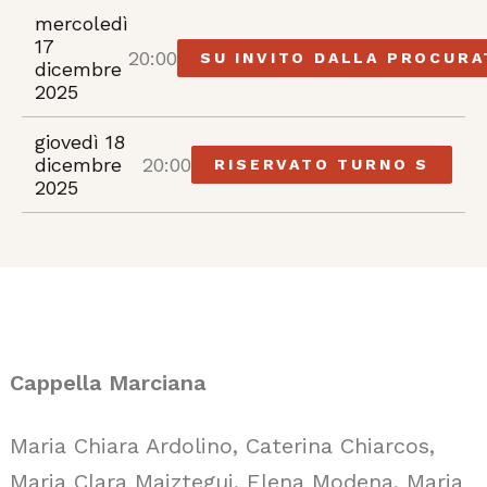
mercoledì
17
20:00
SU INVITO DALLA PROCURA
dicembre
2025
giovedì 18
dicembre
20:00
RISERVATO TURNO S
2025
Cappella Marciana
Maria Chiara Ardolino, Caterina Chiarcos,
Maria Clara Maiztegui, Elena Modena, Maria