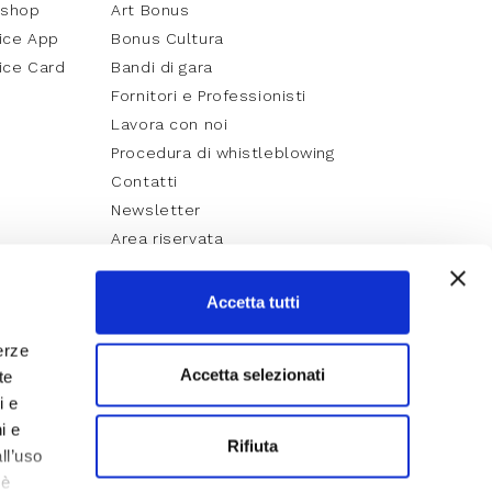
kshop
Art Bonus
ice App
Bonus Cultura
ice Card
Bandi di gara
Fornitori e Professionisti
Lavora con noi
Procedura di whistleblowing
Contatti
Newsletter
Area riservata
Accetta tutti
erze
Accetta selezionati
te
i e
i e
Rifiuta
ll’uso
 è