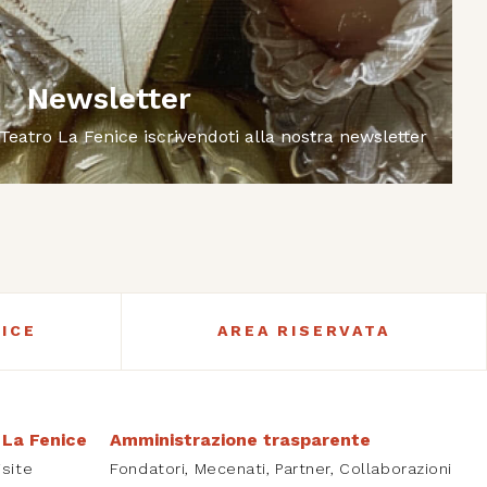
Newsletter
 Teatro La Fenice iscrivendoti alla nostra newsletter
ICE
AREA RISERVATA
 La Fenice
Amministrazione trasparente
isite
Fondatori, Mecenati, Partner, Collaborazioni