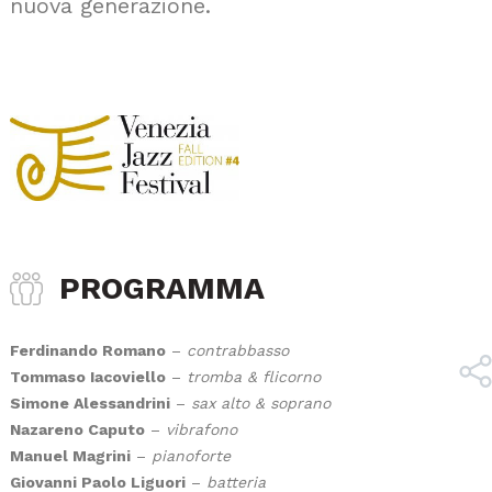
nuova generazione.
PROGRAMMA
Ferdinando Romano
–
contrabbasso
Tommaso Iacoviello
–
tromba & flicorno
Simone Alessandrini
–
sax alto & soprano
Nazareno Caputo
–
vibrafono
Manuel Magrini
–
pianoforte
Giovanni Paolo Liguori
–
batteria