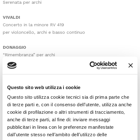
Serenata per archi
VIVALDI
Concerto in la minore RV 419
per violoncello, archi e basso continuo
DONAGGIO
“Rimembranza” per archi
(dedicata a “I Solisti Veneti”)
BAZZINI
Fantasia su “La Traviata” di Giuseppe Verdi op. 50
Questo sito web utilizza i cookie
per violino e archi
Questo sito utilizza cookie tecnici sia di prima parte che
omaggio al Teatro La Fenice di Venezia
di terze parti e, con il consenso dell’utente, utilizza anche
cookie di profilazione o altri strumenti di tracciamento,
VERDI
anche di terze parti, al fine di: inviare messaggi
Quartetto in mi minore
pubblicitari in linea con le preferenze manifestate
(versione dell’autore per orchestra d’archi)
dall’utente stesso nell’ambito dell’utilizzo delle