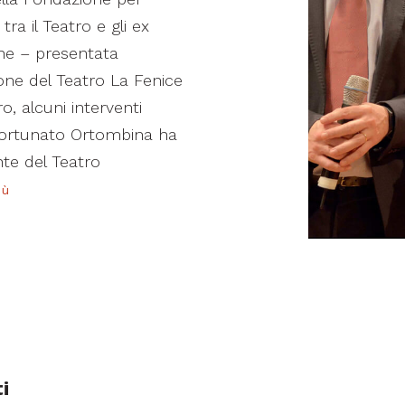
tra il Teatro e gli ex
one – presentata
ione del Teatro La Fenice
o, alcuni interventi
o Fortunato Ortombina ha
nte del Teatro
iù
i