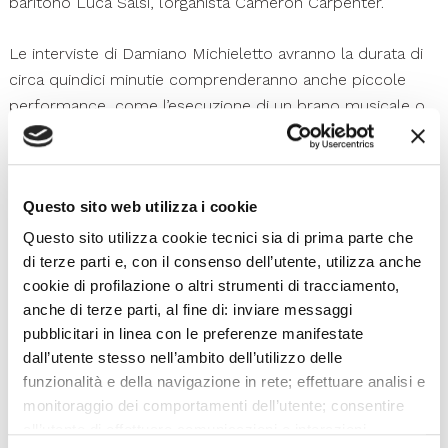
baritono Luca Salsi, l’organista Cameron Carpenter.
Le interviste di Damiano Michieletto avranno la durata di
circa quindici minutie comprenderanno anche piccole
performance, come l’esecuzione di un brano musicale o
la lettura di un testo. Finita la diretta, il video sarà messo a
disposizione
sulla pagina Facebook della Fenice
.
L’invito del Teatro veneziano ai suoi follower è
Questo sito web utilizza i cookie
naturalmente quello di seguire le dirette, condividerle
tramite i social network, per raggiungere una platea
Questo sito utilizza cookie tecnici sia di prima parte che
quanto più vasta possibile e fare una donazione in
di terze parti e, con il consenso dell’utente, utilizza anche
cookie di profilazione o altri strumenti di tracciamento,
piattaforma a favore della protezione civile.
anche di terze parti, al fine di: inviare messaggi
pubblicitari in linea con le preferenze manifestate
dall’utente stesso nell’ambito dell’utilizzo delle
funzionalità e della navigazione in rete; effettuare analisi e
Esplora
monitoraggio dei comportamenti dell’utente; consentire
all’utente di effettuare comunicazioni e interazioni