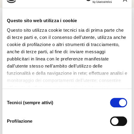
Questo sito web utilizza i cookie
Questo sito utilizza cookie tecnici sia di prima parte che
Esplora
di terze parti e, con il consenso dell’utente, utilizza anche
cookie di profilazione o altri strumenti di tracciamento,
anche di terze parti, al fine di: inviare messaggi
Ti potrebbero interessare..
pubblicitari in linea con le preferenze manifestate
dall’utente stesso nell’ambito dell’utilizzo delle
funzionalità e della navigazione in rete; effettuare analisi e
monitoraggio dei comportamenti dell’utente; consentire
all’utente di effettuare comunicazioni e interazioni
attraverso i social. Cliccando sul tasto “ACCETTA
Selezione
TUTTI”, l’utente acconsente all’uso di tutti i cookie non
Tecnici (sempre attivi)
del
tecnici, inclusi quindi quelli di profilazione, analitici e
consenso
social. Il consenso è facoltativo e può essere revocato in
Profilazione
qualsiasi momento. Se l’utente desidera modificare le
proprie preferenze può cliccare sul tasto In basso a