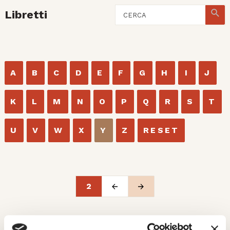
Libretti
A
B
C
D
E
F
G
H
I
J
K
L
M
N
O
P
Q
R
S
T
U
V
W
X
Y
Z
RESET
2