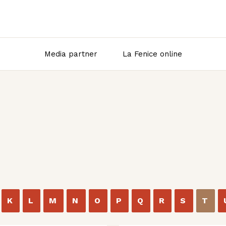
Media partner
La Fenice online
K
L
M
N
O
P
Q
R
S
T