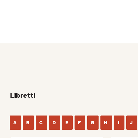
Libretti
A
B
C
D
E
F
G
H
I
J