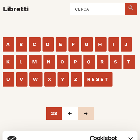
Libretti
A
B
C
D
E
F
G
H
I
J
K
L
M
N
O
P
Q
R
S
T
U
V
W
X
Y
Z
RESET
28