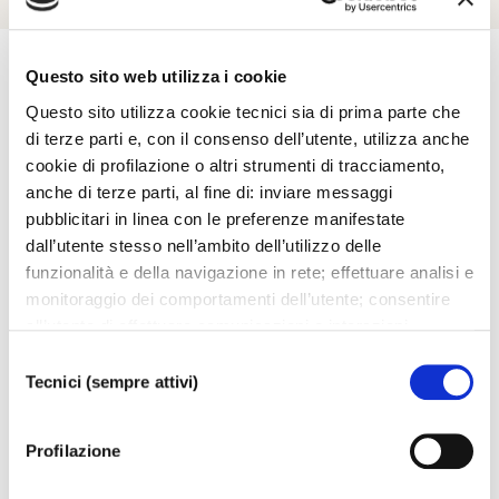
Questo sito web utilizza i cookie
Questo sito utilizza cookie tecnici sia di prima parte che
Esplora
di terze parti e, con il consenso dell’utente, utilizza anche
cookie di profilazione o altri strumenti di tracciamento,
anche di terze parti, al fine di: inviare messaggi
Ti potrebbero interessare..
pubblicitari in linea con le preferenze manifestate
dall’utente stesso nell’ambito dell’utilizzo delle
funzionalità e della navigazione in rete; effettuare analisi e
monitoraggio dei comportamenti dell’utente; consentire
all’utente di effettuare comunicazioni e interazioni
attraverso i social. Cliccando sul tasto “ACCETTA
Selezione
TUTTI”, l’utente acconsente all’uso di tutti i cookie non
Tecnici (sempre attivi)
del
tecnici, inclusi quindi quelli di profilazione, analitici e
consenso
social. Il consenso è facoltativo e può essere revocato in
Profilazione
qualsiasi momento. Se l’utente desidera modificare le
proprie preferenze può cliccare sul tasto In basso a