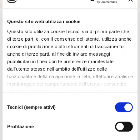
Questo sito web utilizza i cookie
Questo sito utilizza cookie tecnici sia di prima parte che
Esplora
di terze parti e, con il consenso dell’utente, utilizza anche
cookie di profilazione o altri strumenti di tracciamento,
anche di terze parti, al fine di: inviare messaggi
Ti potrebbero interessare..
pubblicitari in linea con le preferenze manifestate
dall’utente stesso nell’ambito dell’utilizzo delle
funzionalità e della navigazione in rete; effettuare analisi e
monitoraggio dei comportamenti dell’utente; consentire
all’utente di effettuare comunicazioni e interazioni
attraverso i social. Cliccando sul tasto “ACCETTA
Selezione
TUTTI”, l’utente acconsente all’uso di tutti i cookie non
Tecnici (sempre attivi)
del
tecnici, inclusi quindi quelli di profilazione, analitici e
consenso
social. Il consenso è facoltativo e può essere revocato in
Profilazione
qualsiasi momento. Se l’utente desidera modificare le
proprie preferenze può cliccare sul tasto In basso a