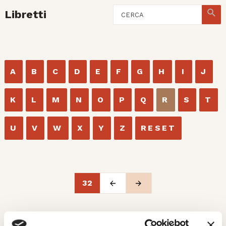
Libretti
A
B
C
D
E
F
G
H
I
J
K
L
M
N
O
P
Q
R
S
T
U
V
W
X
Y
Z
RESET
32