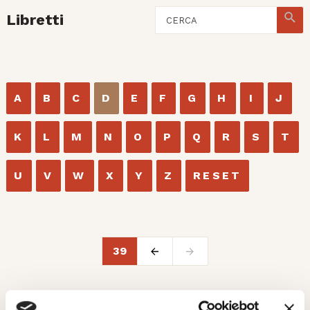
Libretti
A
B
C
D
E
F
G
H
I
J
K
L
M
N
O
P
Q
R
S
T
U
V
W
X
Y
Z
RESET
39