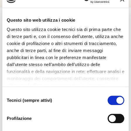
Questo sito web utilizza i cookie
Questo sito utilizza cookie tecnici sia di prima parte che
Esplora
di terze parti e, con il consenso dell’utente, utilizza anche
cookie di profilazione o altri strumenti di tracciamento,
anche di terze parti, al fine di: inviare messaggi
Ti potrebbero interessare..
pubblicitari in linea con le preferenze manifestate
dall’utente stesso nell’ambito dell’utilizzo delle
funzionalità e della navigazione in rete; effettuare analisi e
monitoraggio dei comportamenti dell’utente; consentire
all’utente di effettuare comunicazioni e interazioni
attraverso i social. Cliccando sul tasto “ACCETTA
Selezione
TUTTI”, l’utente acconsente all’uso di tutti i cookie non
Tecnici (sempre attivi)
del
tecnici, inclusi quindi quelli di profilazione, analitici e
consenso
social. Il consenso è facoltativo e può essere revocato in
Profilazione
qualsiasi momento. Se l’utente desidera modificare le
proprie preferenze può cliccare sul tasto In basso a