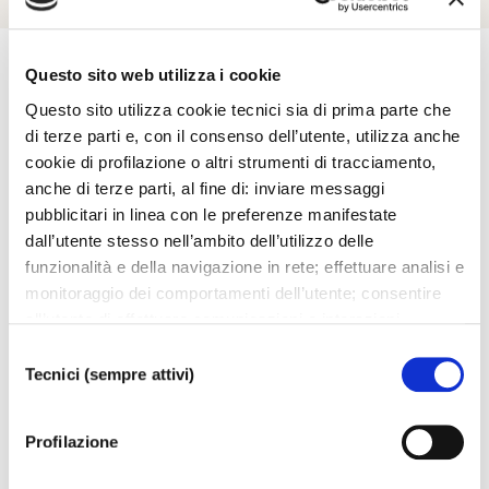
Questo sito web utilizza i cookie
Questo sito utilizza cookie tecnici sia di prima parte che
Esplora
di terze parti e, con il consenso dell’utente, utilizza anche
cookie di profilazione o altri strumenti di tracciamento,
anche di terze parti, al fine di: inviare messaggi
Ti potrebbero interessare..
pubblicitari in linea con le preferenze manifestate
dall’utente stesso nell’ambito dell’utilizzo delle
funzionalità e della navigazione in rete; effettuare analisi e
monitoraggio dei comportamenti dell’utente; consentire
all’utente di effettuare comunicazioni e interazioni
attraverso i social. Cliccando sul tasto “ACCETTA
Selezione
TUTTI”, l’utente acconsente all’uso di tutti i cookie non
Tecnici (sempre attivi)
del
tecnici, inclusi quindi quelli di profilazione, analitici e
consenso
social. Il consenso è facoltativo e può essere revocato in
Profilazione
qualsiasi momento. Se l’utente desidera modificare le
proprie preferenze può cliccare sul tasto In basso a