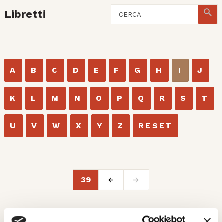
Libretti
A
B
C
D
E
F
G
H
I
J
K
L
M
N
O
P
Q
R
S
T
U
V
W
X
Y
Z
RESET
39