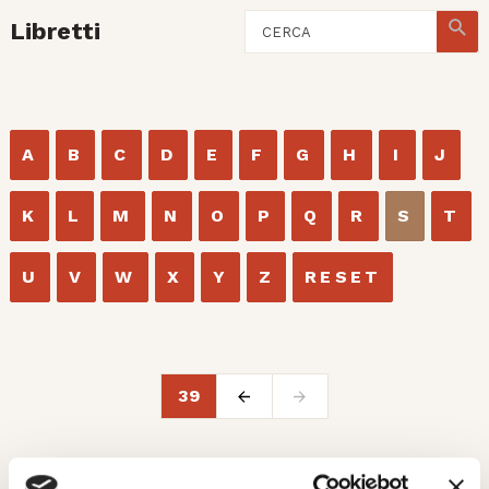
Libretti
A
B
C
D
E
F
G
H
I
J
K
L
M
N
O
P
Q
R
S
T
U
V
W
X
Y
Z
RESET
39