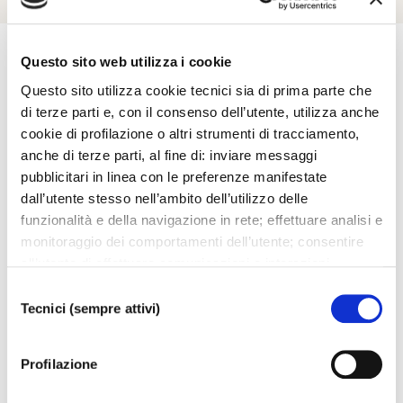
Questo sito web utilizza i cookie
Questo sito utilizza cookie tecnici sia di prima parte che
Esplora
di terze parti e, con il consenso dell’utente, utilizza anche
cookie di profilazione o altri strumenti di tracciamento,
anche di terze parti, al fine di: inviare messaggi
Ti potrebbero interessare..
pubblicitari in linea con le preferenze manifestate
dall’utente stesso nell’ambito dell’utilizzo delle
funzionalità e della navigazione in rete; effettuare analisi e
monitoraggio dei comportamenti dell’utente; consentire
all’utente di effettuare comunicazioni e interazioni
attraverso i social. Cliccando sul tasto “ACCETTA
Selezione
TUTTI”, l’utente acconsente all’uso di tutti i cookie non
Tecnici (sempre attivi)
del
tecnici, inclusi quindi quelli di profilazione, analitici e
consenso
social. Il consenso è facoltativo e può essere revocato in
Profilazione
qualsiasi momento. Se l’utente desidera modificare le
proprie preferenze può cliccare sul tasto In basso a