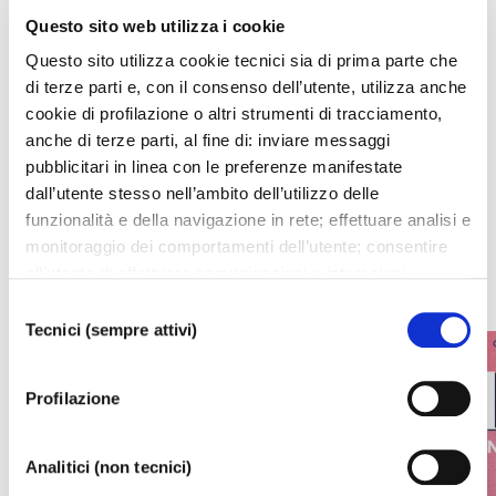
Questo sito web utilizza i cookie
Questo sito utilizza cookie tecnici sia di prima parte che
di terze parti e, con il consenso dell’utente, utilizza anche
cookie di profilazione o altri strumenti di tracciamento,
I prossimi eventi
anche di terze parti, al fine di: inviare messaggi
pubblicitari in linea con le preferenze manifestate
Gli appuntamenti della settimana
dall’utente stesso nell’ambito dell’utilizzo delle
funzionalità e della navigazione in rete; effettuare analisi e
monitoraggio dei comportamenti dell’utente; consentire
IL CALENDARIO COMPLETO
all’utente di effettuare comunicazioni e interazioni
attraverso i social. Cliccando sul tasto “ACCETTA
Selezione
TUTTI”, l’utente acconsente all’uso di tutti i cookie non
Tecnici (sempre attivi)
del
tecnici, inclusi quindi quelli di profilazione, analitici e
consenso
social. Il consenso è facoltativo e può essere revocato in
Profilazione
qualsiasi momento. Se l’utente desidera modificare le
proprie preferenze può cliccare sul tasto In basso a
sinistra dello schermo. Per sapere di più sui cookie che
Analitici (non tecnici)
usiamo può accedere alla
COOKIE POLICY
da dove è