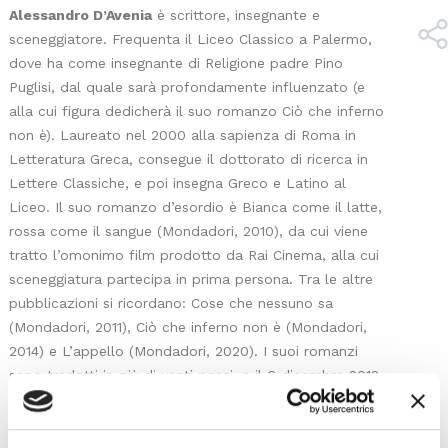
Alessandro D’Avenia
è scrittore, insegnante e
sceneggiatore. Frequenta il Liceo Classico a Palermo,
dove ha come insegnante di Religione padre Pino
Puglisi, dal quale sarà profondamente influenzato (e
alla cui figura dedicherà il suo romanzo Ciò che inferno
non è). Laureato nel 2000 alla sapienza di Roma in
Letteratura Greca, consegue il dottorato di ricerca in
Lettere Classiche, e poi insegna Greco e Latino al
Liceo. Il suo romanzo d’esordio è Bianca come il latte,
rossa come il sangue (Mondadori, 2010), da cui viene
tratto l’omonimo film prodotto da Rai Cinema, alla cui
sceneggiatura partecipa in prima persona. Tra le altre
pubblicazioni si ricordano: Cose che nessuno sa
(Mondadori, 2011), Ciò che inferno non è (Mondadori,
2014) e L’appello (Mondadori, 2020). I suoi romanzi
sono tradotti in più di venti paesi, e il 6 dicembre 2012
ha ricevuto il Premio Internazionale padre Pino Puglisi
per «l’impegno mostrato a favore dei giovani».