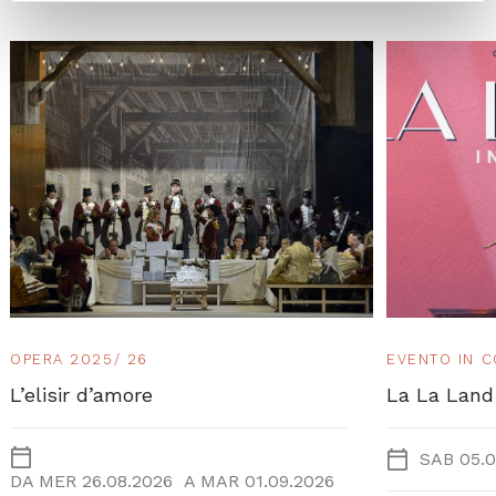
OPERA 2025/ 26
EVENTO IN 
L’elisir d’amore
La La Land
SAB 05.0
DA
MER 26.08.2026
A
MAR 01.09.2026