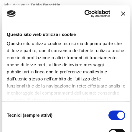
light designer
Fabio Barettin
scene e costumi
Scuola di Scenografia e Costume
per lo Spettacolo dell’Accademia di Belle Arti
Lorenzo Cutùli
coordinamento progettazione delle
Questo sito web utilizza i cookie
scene e di Atelier Malibran
Questo sito utilizza cookie tecnici sia di prima parte che
al Teatro La Fenice – Opera Nuova per ABAV Venezia
di terze parti e, con il consenso dell’utente, utilizza anche
Marta Valtolina, Giovanna Fiorentini coordinamento
cookie di profilazione o altri strumenti di tracciamento,
progettazione dei costumi
anche di terze parti, al fine di: inviare messaggi
Angelo Linzalata coordinamento scenotecnico e
pubblicitari in linea con le preferenze manifestate
collaborazione lighting design
dall’utente stesso nell’ambito dell’utilizzo delle
per ABAV Venezia
funzionalità e della navigazione in rete; effettuare analisi e
studente vincitore per le scene
Bruno Antonetti
monitoraggio dei comportamenti dell’utente; consentire
studente vincitore per i costumi
Anna Poletto
all’utente di effettuare comunicazioni e interazioni
studenti assistenti ai costumi
Camilla Triban
,
Giulia
attraverso i social. Cliccando sul tasto “ACCETTA
Selezione
Negrin
TUTTI”, l’utente acconsente all’uso di tutti i cookie non
Tecnici (sempre attivi)
del
studenti assistenti lighting design
Jenny Cappelloni
,
tecnici, inclusi quindi quelli di profilazione, analitici e
consenso
Daniel Mall
social. Il consenso è facoltativo e può essere revocato in