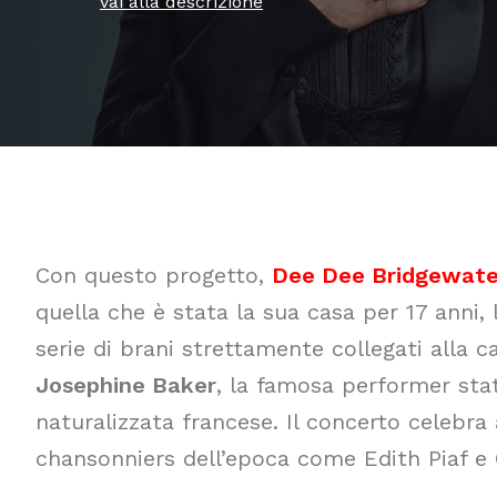
vai alla descrizione
Con questo progetto,
Dee Dee Bridgewate
quella che è stata la sua casa per 17 anni, 
serie di brani strettamente collegati alla ca
Josephine Baker
, la famosa performer sta
naturalizzata francese. Il concerto celebr
chansonniers dell’epoca come Edith Piaf e 