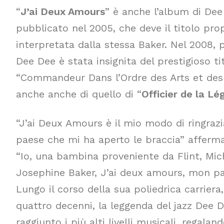
“
J’ai Deux Amours
” è anche l’album di De
pubblicato nel 2005, che deve il titolo pro
interpretata dalla stessa Baker. Nel 2008, 
Dee Dee è stata insignita del prestigioso ti
“Commandeur Dans l’Ordre des Arts et des 
anche anche di quello di “
Officier de la L
“J’ai Deux Amours è il mio modo di ringrazi
paese che mi ha aperto le braccia” afferm
“Io, una bambina proveniente da Flint, Mi
Josephine Baker, J’ai deux amours, mon pay
Lungo il corso della sua poliedrica carriera
quattro decenni, la leggenda del jazz Dee 
raggiunto i più alti livelli musicali, regalan