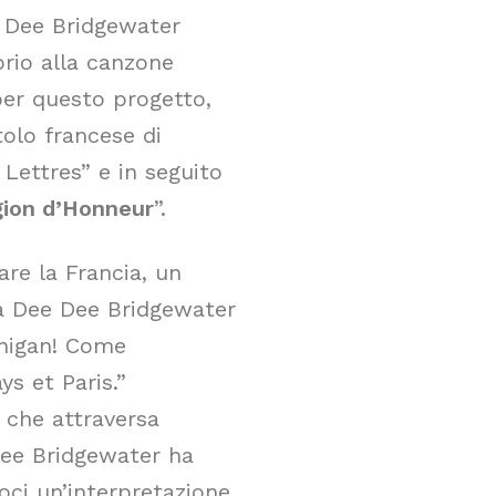
e Dee Bridgewater
prio alla canzone
per questo progetto,
tolo francese di
Lettres” e in seguito
égion d’Honneur
”.
are la Francia, un
a Dee Dee Bridgewater
chigan! Come
s et Paris.”
, che attraversa
Dee Bridgewater ha
doci un’interpretazione