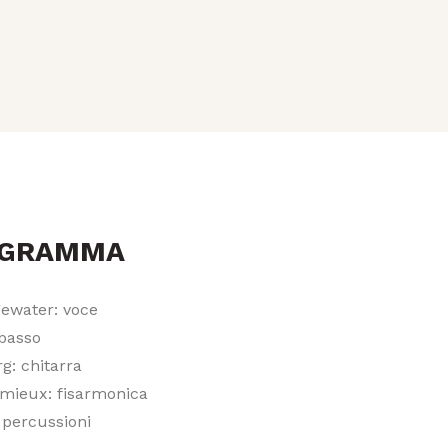
OGRAMMA
ewater: voce
 basso
g: chitarra
mieux: fisarmonica
 percussioni