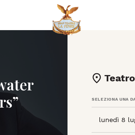
Teatro
water
rs”
SELEZIONA UNA D
lunedì 8 lu