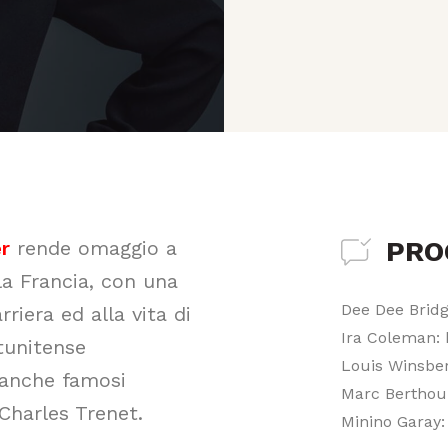
PR
r
rende omaggio a
la Francia, con una
Dee Dee Bridg
rriera ed alla vita di
Ira Coleman:
tunitense
Louis Winsber
a anche famosi
Marc Berthou
Charles Trenet.
Minino Garay: