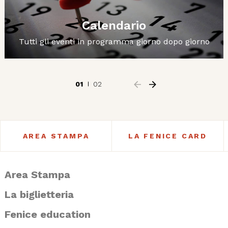
Calendario
Tutti gli eventi in programma giorno dopo giorno
01
02
AREA STAMPA
LA FENICE CARD
Area Stampa
La biglietteria
Fenice education