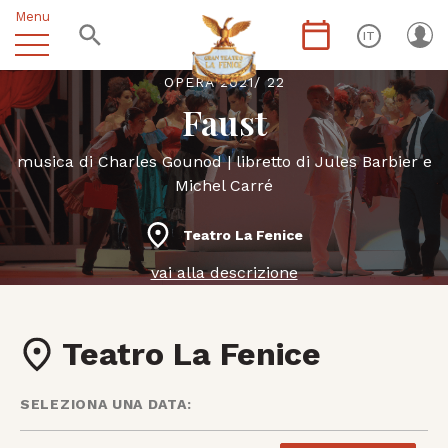
Menu
IT
OPERA 2021/ 22
Faust
musica di Charles Gounod | libretto di Jules Barbier e
Michel Carré
Teatro La Fenice
vai alla descrizione
Teatro La Fenice
SELEZIONA UNA DATA: