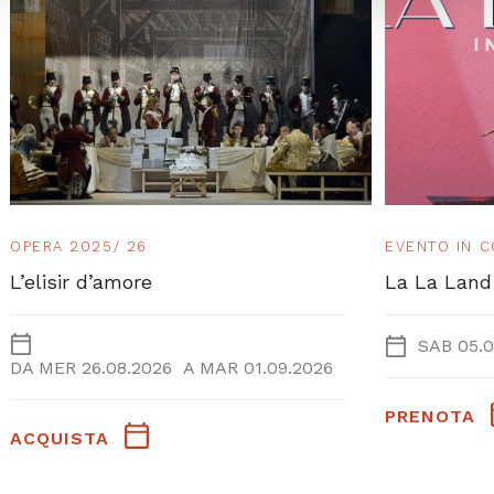
OPERA 2025/ 26
EVENTO IN 
L’elisir d’amore
La La Land
SAB 05.0
DA
MER 26.08.2026
A
MAR 01.09.2026
PRENOTA
ACQUISTA