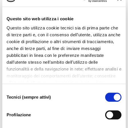
Doctor Faust
Ivan Ayon Rivas
Méphistophélès
Alex Esposito
Questo sito web utilizza i cookie
Valentin
Armando Noguera
Questo sito utilizza cookie tecnici sia di prima parte che
Marguerite
Carmela Remigio
di terze parti e, con il consenso dell’utente, utilizza anche
Wagner
William Corrò
cookie di profilazione o altri strumenti di tracciamento,
Siébel
Paola Gardina
anche di terze parti, al fine di: inviare messaggi
Marthe Schwertlein
Julie Mellor
pubblicitari in linea con le preferenze manifestate
dall’utente stesso nell’ambito dell’utilizzo delle
VOUCHER
funzionalità e della navigazione in rete; effettuare analisi e
monitoraggio dei comportamenti dell’utente; consentire
all’utente di effettuare comunicazioni e interazioni
SCARICA LOCANDINA
attraverso i social. Cliccando sul tasto “ACCETTA
Selezione
SCARICA COMUNICATO STAMPA
TUTTI”, l’utente acconsente all’uso di tutti i cookie non
Tecnici (sempre attivi)
del
SCARICA PROGRAMMA DI SALA
tecnici, inclusi quindi quelli di profilazione, analitici e
consenso
social. Il consenso è facoltativo e può essere revocato in
Profilazione
qualsiasi momento. Se l’utente desidera modificare le
proprie preferenze può cliccare sul tasto In basso a