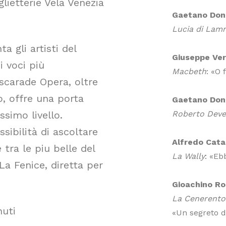
lietterie Vela Venezia
Gaetano Doni
Lucia di La
 gli artisti del
Giuseppe Ver
 voci più
Macbeth
: «O 
scarade Opera, oltre
o, offre una porta
Gaetano Doni
ssimo livello.
Roberto Deve
sibilità di ascoltare
Alfredo Cata
tra le piu belle del
La Wally
: «Eb
La Fenice, diretta per
Gioachino Ro
La Cenerento
nuti
«Un segreto 