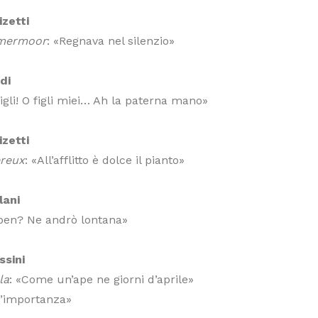
zetti
mmermoor
: «Regnava nel silenzio»
di
figli! O figli miei… Ah la paterna mano»
zetti
reux
: «All’afflitto è dolce il pianto»
lani
ben? Ne andrò lontana»
ssini
la
: «Come un’ape ne giorni d’aprile»
d’importanza»