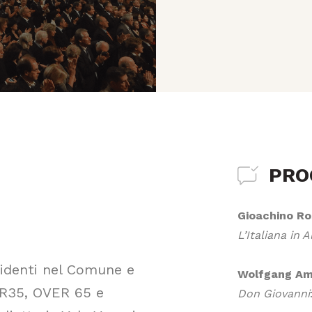
PR
Gioachino Ro
L’Italiana in A
esidenti nel Comune e
Wolfgang Am
ER35, OVER 65 e
Don Giovanni