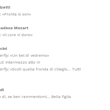
zetti
e
: «Pronta io son»
adeus Mozart
e
: «Il core vi dono»
cini
rfly
: «Un bel dì vedremo»
ut
: intermezzo atto III
rfly
: «Scoti quella fronda di ciliegio… Tutti
di
n dì, se ben rammentomi… Bella figlia