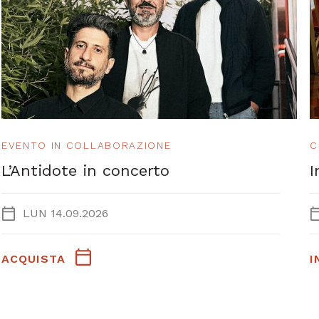
EVENTO IN COLLABORAZIONE
C
L’Antidote in concerto
I
LUN 14.09.2026
ACQUISTA
I