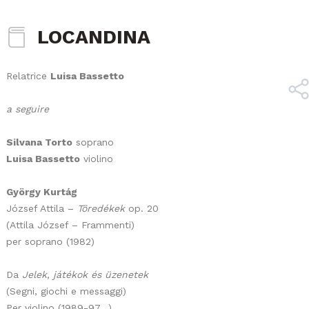
LOCANDINA
Relatrice
Luisa Bassetto
a seguire
Silvana Torto
soprano
Luisa Bassetto
violino
György Kurtág
József Attila –
Töredékek
op. 20
(Attila József – Frammenti)
per soprano (1982)
Da
Jelek, játékok és üzenetek
(Segni, giochi e messaggi)
Per violino (1989-97…)