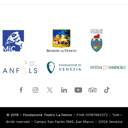
© 2019 – Fondazione Teatro La Fenice
– P.IVA 00187480272 – Tutti i
diritti riservati – Campo San Fantin 1965, San Marco – 30124 Venezia