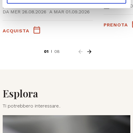
SAB 05.0
DA
MER 26.08.2026
A
MAR 01.09.2026
PRENOTA
ACQUISTA
01
08
Esplora
Ti potrebbero interessare..