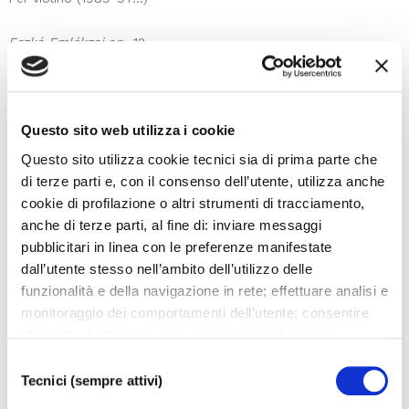
Eszká Emlékzaj
op. 12
(S.K. Rumore di ricordo)
Sette canzoni su poesie di Dezső Tandori
Per soprano e violino (1976)
Questo sito web utilizza i cookie
Questo sito utilizza cookie tecnici sia di prima parte che
SCARICA LOCANDINA
di terze parti e, con il consenso dell’utente, utilizza anche
SCARICA COMUNICATO STAMPA
cookie di profilazione o altri strumenti di tracciamento,
anche di terze parti, al fine di: inviare messaggi
pubblicitari in linea con le preferenze manifestate
dall’utente stesso nell’ambito dell’utilizzo delle
funzionalità e della navigazione in rete; effettuare analisi e
monitoraggio dei comportamenti dell’utente; consentire
I prossimi eventi
all’utente di effettuare comunicazioni e interazioni
attraverso i social. Cliccando sul tasto “ACCETTA
Selezione
Gli appuntamenti della settimana
TUTTI”, l’utente acconsente all’uso di tutti i cookie non
Tecnici (sempre attivi)
del
tecnici, inclusi quindi quelli di profilazione, analitici e
consenso