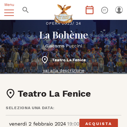
Menu
IT
OPERA 2023/ 24
La Bohème
Giacomo Puccini
Teatro La Fenice
vai alla descrizione
Teatro La Fenice
SELEZIONA UNA DATA:
venerdì 2 febbraio 2024
19:00
ACQUISTA