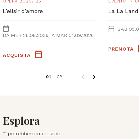
OPERA 2025/ 26
EVENTO IN 
L’elisir d’amore
La La Land
SAB 05.0
DA
MER 26.08.2026
A
MAR 01.09.2026
PRENOTA
ACQUISTA
01
08
Esplora
Ti potrebbero interessare..