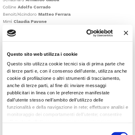
Colline
Adolfo Corrado
Benoit/Alcindoro
Matteo Ferrara
Mimì
Claudia Pavone
Musetta
Mariam Battistelli
Parpignol
Dionigi D’Ostuni
(2,6,10/2)
Massimo Squizzato
(4,8/2)
Un venditore ambulante
Alessandro Vannucci
Questo sito web utilizza i cookie
(2,6,10/2)
Questo sito utilizza cookie tecnici sia di prima parte che
Salvatore De Benedetto
(4,8/2)
di terze parti e, con il consenso dell’utente, utilizza anche
Un sergente dei doganieri
Salvatore Giacalone
cookie di profilazione o altri strumenti di tracciamento,
(2,6,10/2)
anche di terze parti, al fine di: inviare messaggi
Giampaolo Baldin
(4,8/2)
pubblicitari in linea con le preferenze manifestate
Un doganiere
Emanuele Pedrini
(2,6,10/2)
dall’utente stesso nell’ambito dell’utilizzo delle
Enzo Borghetti
(4,8/2)
funzionalità e della navigazione in rete; effettuare analisi e
monitoraggio dei comportamenti dell’utente; consentire
Orchestra e Coro del Teatro La Fenice
all’utente di effettuare comunicazioni e interazioni
direttore
Stefano Ranzani
attraverso i social. Cliccando sul tasto “ACCETTA
maestro del coro
Alfonso Caiani
Selezione