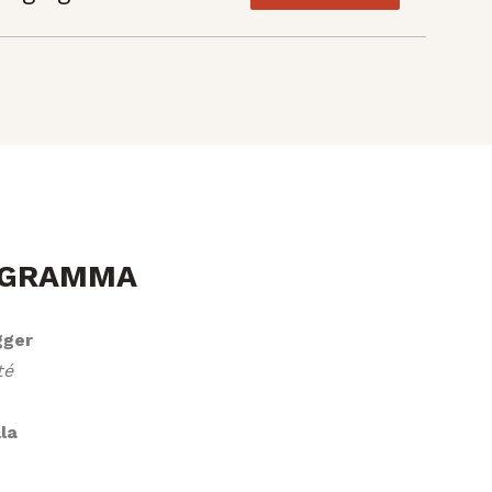
OGRAMMA
gger
té
la