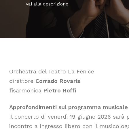
vai alla descrizione
Orchestra del Teatro La Fenice
direttore
Corrado Rovaris
fisarmonica
Pietro Roffi
Approfondimenti sul programma musicale 
Il concerto di venerdì 19 giugno 2026 sarà
incontro a ingresso libero con il musicolo