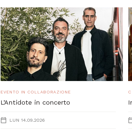
EVENTO IN COLLABORAZIONE
C
L’Antidote in concerto
I
LUN 14.09.2026