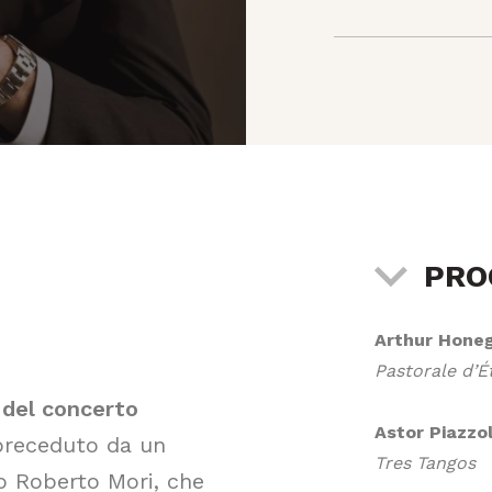
PR
Arthur Hone
Pastorale d’É
del concerto
Astor Piazzol
 preceduto da un
Tres Tangos
go Roberto Mori, che