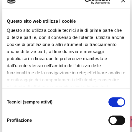
SCARICA LOCANDINA
SCARICA COMUNICATO STAMPA
SCARICA NOTE DI SALA
Questo sito web utilizza i cookie
Questo sito utilizza cookie tecnici sia di prima parte che
di terze parti e, con il consenso dell’utente, utilizza anche
cookie di profilazione o altri strumenti di tracciamento,
anche di terze parti, al fine di: inviare messaggi
pubblicitari in linea con le preferenze manifestate
I prossimi eventi
dall’utente stesso nell’ambito dell’utilizzo delle
funzionalità e della navigazione in rete; effettuare analisi e
Gli appuntamenti della settimana
monitoraggio dei comportamenti dell’utente; consentire
all’utente di effettuare comunicazioni e interazioni
attraverso i social. Cliccando sul tasto “ACCETTA
IL CALENDARIO COMPLETO
Selezione
TUTTI”, l’utente acconsente all’uso di tutti i cookie non
Tecnici (sempre attivi)
del
tecnici, inclusi quindi quelli di profilazione, analitici e
consenso
social. Il consenso è facoltativo e può essere revocato in
Profilazione
qualsiasi momento. Se l’utente desidera modificare le
proprie preferenze può cliccare sul tasto In basso a