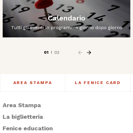
Calendario
Tutti gli eventi in programma giorno dopo giorno
01
02
AREA STAMPA
LA FENICE CARD
Area Stampa
La biglietteria
Fenice education