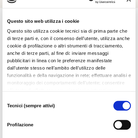
Questo sito web utilizza i cookie
Questo sito utilizza cookie tecnici sia di prima parte che
Esplora
di terze parti e, con il consenso dell’utente, utilizza anche
cookie di profilazione o altri strumenti di tracciamento,
anche di terze parti, al fine di: inviare messaggi
Ti potrebbero interessare..
pubblicitari in linea con le preferenze manifestate
dall’utente stesso nell’ambito dell’utilizzo delle
funzionalità e della navigazione in rete; effettuare analisi e
monitoraggio dei comportamenti dell’utente; consentire
all’utente di effettuare comunicazioni e interazioni
attraverso i social. Cliccando sul tasto “ACCETTA
Selezione
TUTTI”, l’utente acconsente all’uso di tutti i cookie non
Tecnici (sempre attivi)
del
tecnici, inclusi quindi quelli di profilazione, analitici e
consenso
social. Il consenso è facoltativo e può essere revocato in
Profilazione
qualsiasi momento. Se l’utente desidera modificare le
proprie preferenze può cliccare sul tasto In basso a