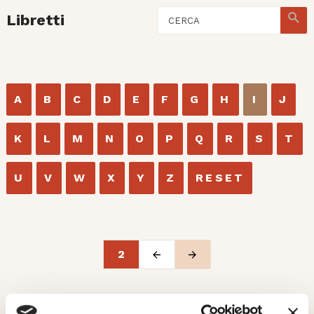
Libretti
A
B
C
D
E
F
G
H
I
J
K
L
M
N
O
P
Q
R
S
T
U
V
W
X
Y
Z
RESET
2