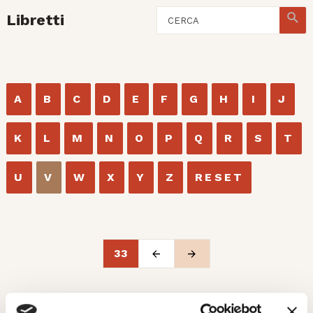
Libretti
A
B
C
D
E
F
G
H
I
J
K
L
M
N
O
P
Q
R
S
T
U
V
W
X
Y
Z
RESET
33