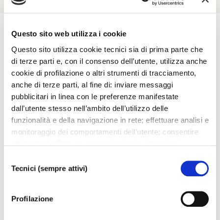
Questo sito web utilizza i cookie
Questo sito utilizza cookie tecnici sia di prima parte che
Esplora
di terze parti e, con il consenso dell’utente, utilizza anche
cookie di profilazione o altri strumenti di tracciamento,
anche di terze parti, al fine di: inviare messaggi
Ti potrebbero interessare..
pubblicitari in linea con le preferenze manifestate
dall’utente stesso nell’ambito dell’utilizzo delle
funzionalità e della navigazione in rete; effettuare analisi e
monitoraggio dei comportamenti dell’utente; consentire
all’utente di effettuare comunicazioni e interazioni
attraverso i social. Cliccando sul tasto “ACCETTA
Selezione
TUTTI”, l’utente acconsente all’uso di tutti i cookie non
Tecnici (sempre attivi)
del
tecnici, inclusi quindi quelli di profilazione, analitici e
consenso
social. Il consenso è facoltativo e può essere revocato in
Profilazione
qualsiasi momento. Se l’utente desidera modificare le
proprie preferenze può cliccare sul tasto In basso a