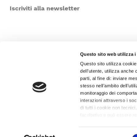
Iscriviti alla newsletter
Questo sito web utilizza i
Questo sito utilizza cookie
dell’utente, utilizza anche 
parti, al fine di: inviare m
stesso nell’ambito dell’util
monitoraggio dei comportame
interazioni attraverso i s
di tutti i cookie non tecnici
facoltativo e può essere r
proprie preferenze può clic
cookie che usiamo può ac
Selezione
© 2019 – Fondazione Teatro La Fenice
– P.IVA 00187480272 – Tutti i d