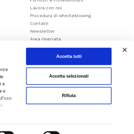
Lavora con noi
Procedura di whistleblowing
Contatti
Newsletter
Area riservata
Accetta tutti
erze
Accetta selezionati
te
i e
i e
Rifiuta
ll’uso
 è
iù sui
y
Cookie Policy
Lavora con noi
Informazioni sull’accessibilità