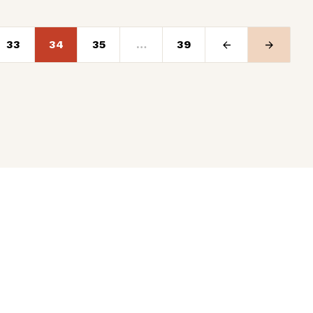
33
34
35
…
39