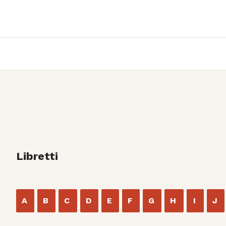
Libretti
A
B
C
D
E
F
G
H
I
J