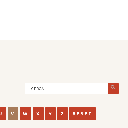
U
V
W
X
Y
Z
RESET