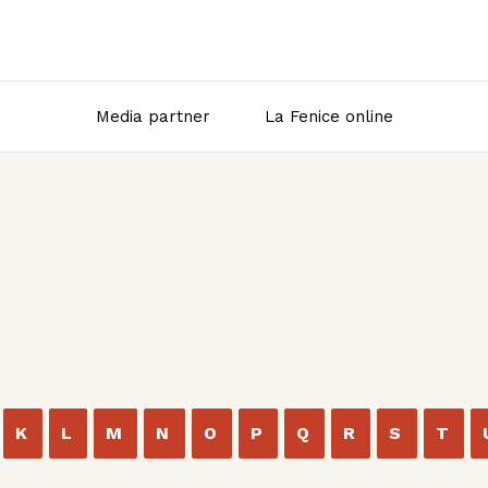
Media partner
La Fenice online
K
L
M
N
O
P
Q
R
S
T