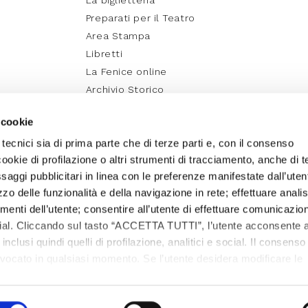
Preparati per il Teatro
Area Stampa
Libretti
La Fenice online
Archivio Storico
Media Partner e Social
 cookie
Fenice Education
 tecnici sia di prima parte che di terze parti e, con il consenso
cookie di profilazione o altri strumenti di tracciamento, anche di t
essaggi pubblicitari in linea con le preferenze manifestate dall’uten
izzo delle funzionalità e della navigazione in rete; effettuare analis
nti dell’utente; consentire all’utente di effettuare comunicazion
ocial. Cliccando sul tasto “ACCETTA TUTTI”, l’utente acconsente a
, inclusi quindi quelli di profilazione, analitici e social. Il consenso
evocato in qualsiasi momento. Se l’utente desidera modificare le
care sul tasto In basso a sinistra dello schermo. Per sapere di p
cedere alla
COOKIE POLICY
da dove è possibile modificare o
iritti riservati – Campo San Fantin 1965, San Marco – 30124
Privacy Polic