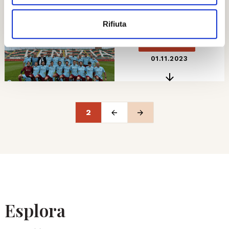
© Ufficio stampa
Rifiuta
HD
01.11.2023
2
Esplora