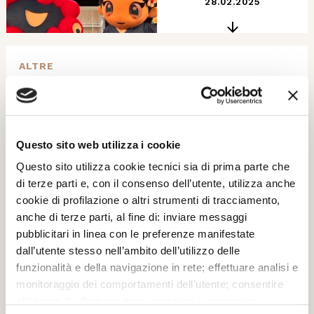
28.02.2025
ALTRE
Consiglio di Indirizzo: Alessandro Tortato, Maurizio
Jacobi, Luigi Brugnaro, Agnese Lunardelli e Luigi De
Siervo
© Ufficio Stampa
Questo sito web utilizza i cookie
HD
Questo sito utilizza cookie tecnici sia di prima parte che
di terze parti e, con il consenso dell’utente, utilizza anche
27.02.2025
cookie di profilazione o altri strumenti di tracciamento,
anche di terze parti, al fine di: inviare messaggi
pubblicitari in linea con le preferenze manifestate
dall’utente stesso nell’ambito dell’utilizzo delle
ALTRE
funzionalità e della navigazione in rete; effettuare analisi e
I piccoli cantori veneziani col loro maestro Diana
monitoraggio dei comportamenti dell’utente; consentire
D'Alessio
all’utente di effettuare comunicazioni e interazioni
© Ufficio stampa