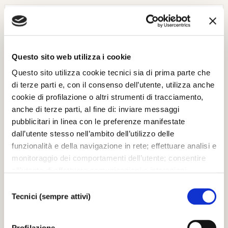
Madama Butterfly di Puccini torna sul
palcoscenico della Fenice
Madama Butterfly, una delle produzioni fenicee
più applaudite degli ultimi anni, torna sul
palcoscenico del Teatro veneziano
Questo sito web utilizza i cookie
Questo sito utilizza cookie tecnici sia di prima parte che
di terze parti e, con il consenso dell’utente, utilizza anche
Il barbiere di Siviglia di Rossini torna in
cookie di profilazione o altri strumenti di tracciamento,
scena al Teatro La Fenice
Torna in scena uno degli spettacoli più graditi
anche di terze parti, al fine di: inviare messaggi
del repertorio feniceo: Il barbiere di Siviglia di
pubblicitari in linea con le preferenze manifestate
Gioachino Rossini
dall’utente stesso nell’ambito dell’utilizzo delle
funzionalità e della navigazione in rete; effettuare analisi e
monitoraggio dei comportamenti dell’utente; consentire
Adriana Lecouvreur di Cilea chiude la
all’utente di effettuare comunicazioni e interazioni
Stagione Lirica 2026-2027
Adriana Lecouvreur di Francesco Cilea chiude la
attraverso i social. Cliccando sul tasto “ACCETTA
Selezione
Stagione Lirica e Balletto 2026-2027 della
TUTTI”, l’utente acconsente all’uso di tutti i cookie non
Tecnici (sempre attivi)
del
Fondazione Teatro La Fenice di Venezia
tecnici, inclusi quindi quelli di profilazione, analitici e
consenso
social. Il consenso è facoltativo e può essere revocato in
Profilazione