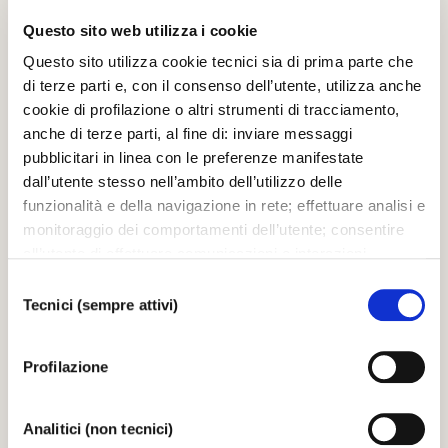
25.03.2006
Questo sito web utilizza i cookie
Questo sito utilizza cookie tecnici sia di prima parte che
di terze parti e, con il consenso dell’utente, utilizza anche
cookie di profilazione o altri strumenti di tracciamento,
IMMAGINI
anche di terze parti, al fine di: inviare messaggi
RICOSTRUZIONE - Particolari delle Sale Apollinee
pubblicitari in linea con le preferenze manifestate
dall’utente stesso nell’ambito dell’utilizzo delle
funzionalità e della navigazione in rete; effettuare analisi e
25.03.2006
monitoraggio dei comportamenti dell’utente; consentire
all’utente di effettuare comunicazioni e interazioni
attraverso i social. Cliccando sul tasto “ACCETTA
Selezione
TUTTI”, l’utente acconsente all’uso di tutti i cookie non
Tecnici (sempre attivi)
del
tecnici, inclusi quindi quelli di profilazione, analitici e
consenso
IMMAGINI
social. Il consenso è facoltativo e può essere revocato in
RICOSTRUZIONE - Particolari delle Sale Apollinee
Profilazione
qualsiasi momento. Se l’utente desidera modificare le
proprie preferenze può cliccare sul tasto In basso a
sinistra dello schermo. Per sapere di più sui cookie che
25.03.2006
Analitici (non tecnici)
usiamo può accedere alla
COOKIE POLICY
da dove è